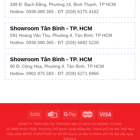
348 Đ. Bạch Đằng, Phường 14, Bình Thạnh, TP HCM
Hotline:
0936.080.365
- ĐT: (028) 6275 4162
Showroom Tân Bình - TP. HCM
591 Hoàng Văn Thụ, Phường 4, Tân Bình, TP HCM
Hotline:
0936.080.365
- ĐT: (028) 6682 5220
Showroom Tân Bình - TP. HCM
90 Đ. Cộng Hòa, Phường 4, Tân Bình, TP HCM
Hotline: 0902 875 583 - ĐT: (028) 6271 6966
CÔNG TY TNHH ĐẦU TƯ THƯƠNG MẠI VÀ DỊCH VỤ HOÀNG CƯƠNG
Số 398B Khâm Thiên, Phường Thổ Quan, Quận Đống Đa, Thành phố Hà Nội, Việt Nam
Giấy phép ĐKKD: 0105475353 do Sở Kế hoạch và Đầu tư thành phố Hà Nội cấp ngày
8/9/2011