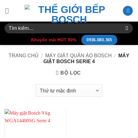
Skip
to
content
Tìm
kiếm:
Khuyến mãi HOT 50%
0936.080.365
TRANG CHỦ
/
MÁY GIẶT QUẦN ÁO BOSCH
/
MÁY
GIẶT BOSCH SERIE 4
BỘ LỌC