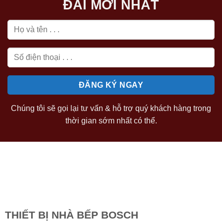
ĐÃI MỚI NHẤT
Chúng tôi sẽ gọi lại tư vấn & hỗ trợ quý khách hàng trong
thời gian sớm nhất có thể.
THIẾT BỊ NHÀ BẾP BOSCH