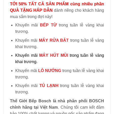
TỚI 50% TẤT CẢ SẢN PHẨM cùng nhiều phần
QUÀ TẶNG HẤP DẪN
dành riêng cho khách hàng
mua sắm trong đợt này!
Khuyến mãi
BẾP TỪ
trong tuần lễ vàng khai
trương.
Khuyến mãi
MÁY RỬA BÁT
trong tuần lễ vàng
khai trương.
Khuyến mãi
MÁY HÚT MÙI
trong tuần lễ vàng
khai trương.
Khuyến mãi
LÒ NƯỚNG
trong tuần lễ vàng khai
trương.
Khuyến mãi
TỦ LẠNH
trong tuần lễ vàng khai
trương.
Thế Giới Bếp Bosch là nhà phân phối BOSCH
chính hãng tại Việt Nam
. Chúng tôi cam kết đảm
bảo 100% chất lượng và nguồn gốc sản phẩm đang