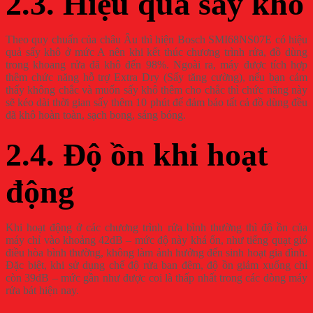
2.3. Hiệu quả sấy khô
Theo quy chuẩn của châu Âu thì hiện Bosch SMI68NS07E có hiệu
quả sấy khô ở mức A nên khi kết thúc chương trình rửa, đồ dùng
trong khoang rửa đã khô đến 98%. Ngoài ra, máy được tích hợp
thêm chức năng hỗ trợ Extra Dry (Sấy tăng cường), nếu bạn cảm
thấy không chắc và muốn sấy khô thêm cho chắc thì chức năng này
sẽ kéo dài thời gian sấy thêm 10 phút để đảm bảo tất cả đồ dùng đều
đã khô hoàn toàn, sạch bong, sáng bóng.
2.4. Độ ồn khi hoạt
động
Khi hoạt động ở các chương trình rửa bình thường thì độ ồn của
máy chỉ vào khoảng 42dB – mức độ này khá ổn, như tiếng quạt gió
điều hòa bình thường, không làm ảnh hưởng đến sinh hoạt gia đình.
Đặc biệt, khi sử dụng chế độ rửa ban đêm, độ ồn giảm xuống chỉ
còn 39dB – mức gần như được coi là thấp nhất trong các dòng máy
rửa bát hiện nay.