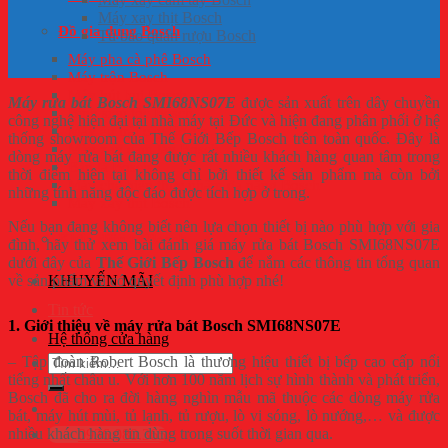
Máy xay thịt Bosch
Đồ gia dụng Bosch
Tủ bảo quản rượu Bosch
Máy pha cà phê Bosch
Máy trộn Bosch
Máy hút bụi Bosch
Máy rửa bát Bosch SMI68NS07E
được sản xuất trên dây chuyền
Bình siêu tốc Bosch
công nghệ hiện đại tại nhà máy tại Đức và hiện đang phân phối ở hệ
Máy ép trái cây Bosch
thống showroom của Thế Giới Bếp Bosch trên toàn quốc. Đây là
Máy xay cầm tay Bosch
dòng máy rửa bát đang được rất nhiều khách hàng quan tâm trong
Bàn là Bosch
thời điểm hiện tại không chỉ bởi thiết kế sản phẩm mà còn bởi
Máy chế biến thực phẩm đa năng Bosch
những tính năng độc đáo được tích hợp ở trong.
Máy xay thịt Bosch
Nếu bạn đang không biết nên lựa chọn thiết bị nào phù hợp với gia
Khóa điện tử Bosch
đình, hãy thử xem bài đánh giá máy rửa bát Bosch SMI68NS07E
dưới đây của
Thế Giới Bếp Bosch
để nắm các thông tin tổng quan
về sản phẩm và có quyết định phù hợp nhé!
KHUYẾN MÃI
Tin tức
1. Giới thiệu về máy rửa bát Bosch SMI68NS07E
Hệ thống cửa hàng
Tìm
– Tập đoàn Robert Bosch là thương hiệu thiết bị bếp cao cấp nổi
kiếm:
tiếng nhất châu u. Với hơn 100 năm lịch sự hình thành và phát triển,
Bosch đã cho ra đời hàng nghìn mẫu mã thuộc các dòng máy rửa
bát, máy hút mùi, tủ lạnh, tủ rượu, lò vi sóng, lò nướng,… và được
nhiều khách hàng tin dùng trong suốt thời gian qua.
0936.080.365