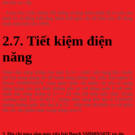
rửa bát cao cấp.
– Extra Dry (Sấy thêm): Hệ thống sẽ tăng thêm nhiệt độ ở cuối chu
trình xả và đồng thời tăng thêm thời gian sấy để đảm bảo đồ dùng
hoàn toàn khô ráo 100%.
2.7. Tiết kiệm điện
năng
Nhãn dán năng lượng của máy là A++ (mức xếp hạng tiêu chuẩn
thứ hai trong thang đo tiết kiệm năng lượng của châu Âu) nghĩa là
Bosch SMI68NS07E cũng giảm thiểu rất nhiều chi phí sử dụng
hàng tháng cho gia đình nhưng nếu so với dòng serie 8 với mức
nhãn dán năng lượng là A+++ thì vẫn hơi kém một chút. Trong
chương trình Eco 50 độ C, lượng điện năng tiêu thụ là 0.92kWh
nhưng lượng nước tiêu thụ là 6.7L – thấp hơn rất nhiều so với phần
lớn các sản phẩm khác trong dòng serie 6.
3. Địa chỉ mua sắm máy rửa bát Bosch SMI68NS07E uy tín,