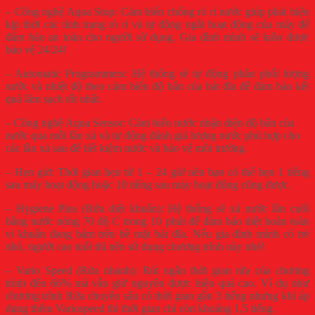
– Công nghệ Aqua Stop: Cảm biến chống rò rỉ nước giúp phát hiện
kịp thời các tình trạng rò rỉ và tự động ngắt hoạt động của máy để
đảm bảo an toàn cho người sử dụng. Gia đình mình sẽ luôn được
bảo vệ 24/24!
– Automatic Programmers: Hệ thống sẽ tự động phân phối lượng
nước và nhiệt độ theo cảm biến độ bẩn của bát đĩa để đảm bảo kết
quả làm sạch tốt nhất.
– Công nghệ Aqua Sensor: Cảm biến nước nhận diện độ bẩn của
nước qua mỗi lần xả và tự động đánh giá lượng nước phù hợp cho
các lần xả sau để tiết kiệm nước và bảo vệ môi trường.
– Hẹn giờ: Thời gian hẹn từ 1 – 24 giờ nên bạn có thể hẹn 1 tiếng
sau máy hoạt động hoặc 10 tiếng sau máy hoạt động cũng được.
– Hygiene Plus (Rửa diệt khuẩn): Hệ thống sẽ xả nước lần cuối
bằng nước nóng 70 độ C trong 10 phút để đảm bảo diệt hoàn toàn
vi khuẩn đang bám trên bề mặt bát đĩa. Nếu gia đình mình có trẻ
nhỏ, người cao tuổi thì nên sử dụng chương trình này nhé!
– Vario Speed (Rửa nhanh): Rút ngắn thời gian rửa của chương
trình đến 66% mà vẫn giữ nguyên được hiệu quả cao. Ví dụ như
chương trình Rửa chuyên sâu có thời gian gần 3 tiếng nhưng khi áp
dụng thêm Variospeed thì thời gian chỉ còn khoảng 1,5 tiếng.