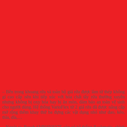
– Bên trong khoang rửa và toàn bộ giá rửa được làm từ thép không
gỉ cao cấp nên khi tiếp xúc với hóa chất tẩy rửa thường xuyên
nhưng không bị oxy hóa hay bị ăn mòn, đảm bảo an toàn vệ sinh
cho người dùng. Hệ thống VarioFlex từ 2 giá rửa đã được nâng cấp
mở rộng thêm khay thứ ba đựng các vật dụng nhỏ như dao, kéo,
thìa, dĩa,…
– Ngoài ra, Bosch SMI68NS07E còn có hệ thống Rackmatic, chính