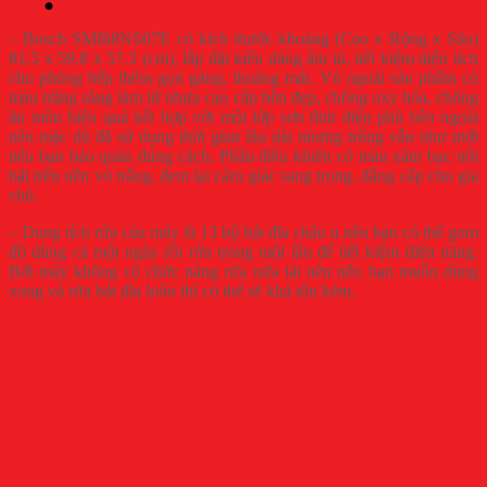
– Bosch SMI68NS07E có kích thước khoảng (Cao x Rộng x Sâu)
81.5 x 59.8 x 57.3 (cm), lắp đặt kiểu dáng âm tủ, tiết kiệm diện tích
cho phòng bếp thêm gọn gàng, thoáng mát. Vỏ ngoài sản phẩm có
màu trắng sáng làm từ nhựa cao cấp bền đẹp, chống oxy hóa, chống
ăn mòn hiệu quả k
ết hợp với một lớp sơn tĩnh điện phủ bên ngoài
nên mặc dù đã sử dụng thời gian lâu dài nhưng trông vẫn như mới
nếu bạn bảo quản đúng cách. Phần điều khiển có màu xám bạc nổi
bật trên nền vỏ trắng, đem lại cảm giác sang trọng, đẳng cấp cho gia
chủ.
– Dung tích rửa của máy là 13 bộ bát đĩa châu u nên bạn có thể gom
đồ dùng cả một ngày rồi rửa trong một lần để tiết kiệm điện năng.
Bởi máy không có chức năng rửa nửa tải nên nếu bạn muốn dùng
xong và rửa bát đĩa luôn thì có thể sẽ khá tốn kém.