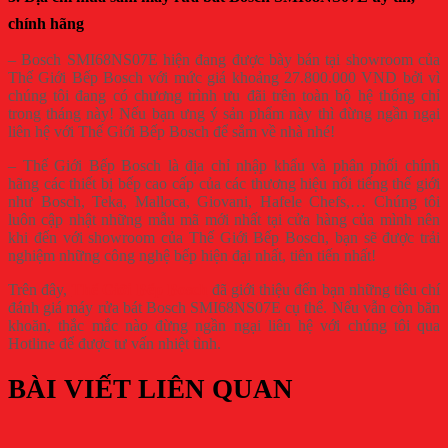
chính hãng
– Bosch SMI68NS07E hiện đang được bày bán tại showroom của
Thế Giới Bếp Bosch với mức giá khoảng 27.800.000 VND bởi vì
chúng tôi đang có chương trình ưu đãi trên toàn bộ hệ thống chỉ
trong tháng này! Nếu bạn ưng ý sản phẩm này thì đừng ngần ngại
liên hệ với Thế Giới Bếp Bosch để sắm về nhà nhé!
– Thế Giới Bếp Bosch là địa chỉ nhập khẩu và phân phối chính
hãng các thiết bị bếp cao cấp của các thương hiệu nổi tiếng thế giới
như Bosch, Teka, Malloca, Giovani, Hafele Chefs,… Chúng tôi
luôn cập nhật những mẫu mã mới nhất tại cửa hàng của mình nên
khi đến với showroom của Thế Giới Bếp Bosch, bạn sẽ được trải
nghiệm những công nghệ bếp hiện đại nhất, tiên tiến nhất!
Trên đây,
Thế Giới Bếp Bosch
đã giới thiệu đến bạn những tiêu chí
đánh giá
máy rửa bát Bosch SMI68NS07E cụ thể. Nếu vẫn còn băn
khoăn, thắc mắc nào đừng ngần ngại liên hệ với chúng tôi qua
Hotline để được tư vấn nhiệt tình.
BÀI VIẾT LIÊN QUAN