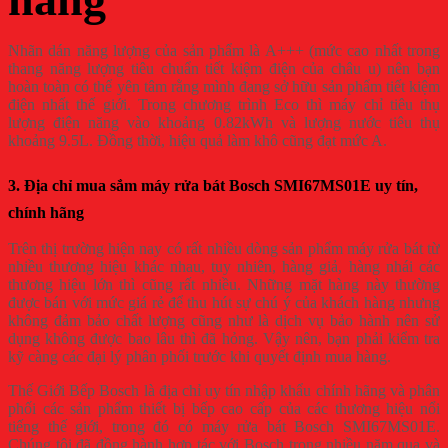
Nhãn dán năng lượng của sản phẩm là A+++ (mức cao nhất trong
thang năng lượng tiêu chuẩn tiết kiệm điện của châu u) nên bạn
hoàn toàn có thể yên tâm rằng mình đang sở hữu sản phẩm tiết kiệm
điện nhất thế giới. Trong chương trình Eco thì máy chỉ tiêu thụ
lượng điện năng vào khoảng 0.82kWh và lượng nước tiêu thụ
khoảng 9.5L. Đồng thời, hiệu quả làm khô cũng đạt mức A.
3. Địa chỉ mua sắm máy rửa bát Bosch SMI67MS01E uy tín,
chính hãng
Trên thị trường hiện nay có rất nhiều dòng sản phẩm máy rửa bát từ
nhiều thương hiệu khác nhau, tuy nhiên, hàng giả, hàng nhái các
thương hiệu lớn thì cũng rất nhiều. Những mặt hàng này thường
được bán với mức giá rẻ để thu hút sự chú ý của khách hàng nhưng
không đảm bảo chất lượng cũng như là dịch vụ bảo hành nên sử
dụng không được bao lâu thì đã hỏng. Vậy nên, bạn phải kiểm tra
kỹ càng các đại lý phân phối trước khi quyết định mua hàng.
Thế Giới Bếp Bosch là địa chỉ uy tín nhập khẩu chính hãng và phân
phối các sản phẩm thiết bị bếp cao cấp của các thương hiệu nổi
tiếng thế giới, trong đó có máy rửa bát Bosch SMI67MS01E.
Chúng tôi đã đồng hành hợp tác với Bosch trong nhiều năm qua và