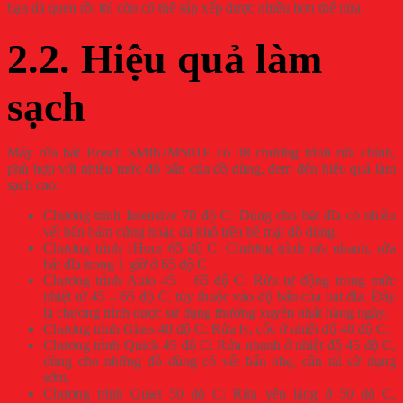
bạn đã quen rồi thì còn có thể sắp xếp được nhiều hơn thế nữa.
2.2. Hiệu quả làm
sạch
Máy rửa bát Bosch SMI67MS01E có 08 chương trình rửa chính,
phù hợp với nhiều mức độ bẩn của đồ dùng, đem đến hiệu quả làm
sạch cao:
Chương trình Intensive 70 độ C: Dùng cho bát đĩa có nhiều
vết bẩn bám cứng hoặc đã khô trên bề mặt đồ dùng.
Chương trình 1Hour 65 độ C: Chương trình rửa nhanh, rửa
bát đĩa trong 1 giờ ở 65 độ C
Chương trình Auto 45 – 65 độ C: Rửa tự động trong mức
nhiệt từ 45 – 65 độ C, tùy thuộc vào độ bẩn của bát đĩa. Đây
là chương trình được sử dụng thường xuyên nhất hàng ngày.
Chương trình Glass 40 độ C: Rửa ly, cốc ở nhiệt độ 40 độ C.
Chương trình Quick 45 độ C: Rửa nhanh ở nhiệt độ 45 độ C,
dùng cho những đồ dùng có vết bẩn nhẹ, cần tái sử dụng
sớm.
Chương trình Quiet 50 độ C: Rửa yên lặng ở 50 độ C,