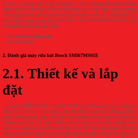
Bosch, có nguồn gốc xuất xứ tại Đức. Tuy không quá hiện đại như
dòng serie 8 nhưng ở thiết bị này, bạn đã có thể thấy được những
công nghệ hiện đại bậc nhất mà chỉ Bosch mới có. Sản phẩm có
kiểu dáng sang trọng, lịch lãm chắc chắn sẽ là điểm nhấn nổi bật
trong phòng bếp của gia đình.
>> Xem thêm thông tin
:
máy rửa bát Bosch SMI67MS01E serie
6
mẫu mới nhất.
2. Đánh giá máy rửa bát Bosch SMI67MS01E
2.1. Thiết kế và lắp
đặt
– Bosch SMI67MS01E có kích thước vào khoảng (Cao x Rộng x
Sâu) 815 x 600 x 550 (mm), lắp đặt kiểu âm tủ nên không chiếm
nhiều không gian bếp, phù hợp với những phòng bếp có diện tích
không quá lớn. Vỏ máy được làm từ nhựa cao cấp, chống trầy
xước, va đập tốt và thêm một lớp sơn tĩnh điện bên ngoài để đảm
bảo an toàn cho người sử dụng. Màn hình LED hiển thị thời gian và