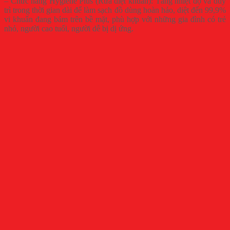
– Chức năng Hygiene Plus (Rửa diệt khuẩn): Tăng nhiệt độ và duy
trì trong thời gian dài để làm sạch đồ dùng hoàn hảo, diệt đến 99,9%
vi khuẩn đang bám trên bề mặt, phù hợp với những gia đình có trẻ
nhỏ, người cao tuổi, người dễ bị dị ứng.