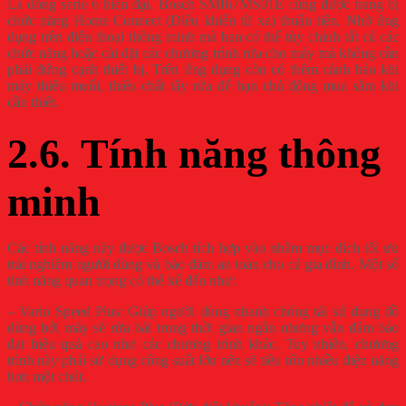
Là dòng serie 6 hiện đại, Bosch SMI67MS01E cũng được trang bị
chức năng Home Connect (Điều khiển từ xa) thuận tiện. Nhờ ứng
dụng trên điện thoại thông minh mà bạn có thể tùy chỉnh tất cả các
chức năng hoặc cài đặt các chương trình rửa cho máy mà không cần
phải đứng cạnh thiết bị. Trên ứng dụng còn có thêm cảnh báo khi
máy thiếu muối, thiếu chất tẩy rửa để bạn chủ động mua sắm khi
cần thiết.
2.6. Tính năng thông
minh
Các tính năng này được Bosch tích hợp vào nhằm mục đích tối ưu
trải nghiệm người dùng và bảo đảm an toàn cho cả gia đình. Một số
tính năng quan trọng có thể kể đến như:
– Vario Speed Plus: Giúp người dùng nhanh chóng tái sử dụng đồ
dùng bởi máy sẽ rửa bát trong thời gian ngắn nhưng vẫn đảm bảo
đạt hiệu quả cao như các chương trình khác. Tuy nhiên, chương
trình này phải sử dụng công suất lớn nên sẽ tiêu tốn nhiều điện năng
hơn một chút.