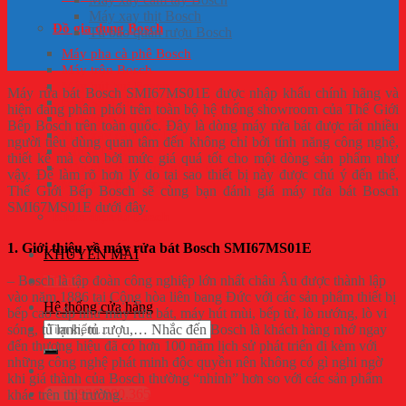
Máy xay thịt Bosch
Đồ gia dụng Bosch
Tủ bảo quản rượu Bosch
Máy pha cà phê Bosch
Máy trộn Bosch
Máy hút bụi Bosch
Máy rửa bát Bosch SMI67MS01E được nhập khẩu chính hãng và
Bình siêu tốc Bosch
hiện đang phân phối trên toàn bộ hệ thống showroom của Thế Giới
Máy ép trái cây Bosch
Bếp Bosch trên toàn quốc. Đây là dòng máy rửa bát được rất nhiều
Máy xay cầm tay Bosch
người tiêu dùng quan tâm đến không chỉ bởi tính năng công nghệ,
Bàn là Bosch
thiết kế mà còn bởi mức giá quá tốt cho một dòng sản phẩm như
Máy chế biến thực phẩm đa năng Bosch
vậy. Để làm rõ hơn lý do tại sao thiết bị này được chú ý đến thế,
Máy xay thịt Bosch
Thế Giới Bếp Bosch sẽ cùng bạn đánh giá máy rửa bát Bosch
SMI67MS01E dưới đây.
Khóa điện tử Bosch
1. Giới thiệu về máy rửa bát Bosch SMI67MS01E
KHUYẾN MÃI
– Bosch là tập đoàn công nghiệp lớn nhất châu Âu được thành lập
Tin tức
vào năm 1886 tại Cộng hòa liên bang Đức với các sản phẩm thiết bị
Hệ thống cửa hàng
bếp cao cấp như máy rửa bát, máy hút mùi, bếp từ, lò nướng, lò vi
Tìm
sóng, tủ lạnh, tủ rượu,… Nhắc đến Bosch là khách hàng nhớ ngay
kiếm:
đến thương hiệu đã có hơn 100 năm lịch sử phát triển đi kèm với
những công nghệ phát minh độc quyền nên không có gì nghi ngờ
khi giá thành của Bosch thường “nhỉnh” hơn so với các sản phẩm
0936.080.365
khác trên thị trường.