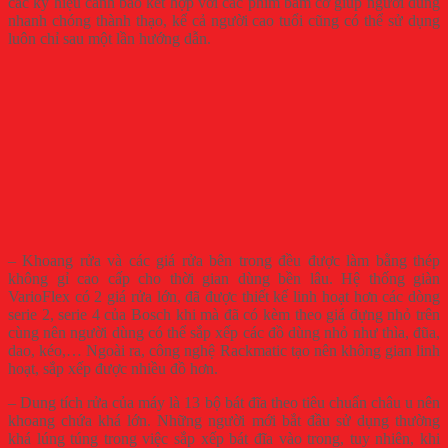
các ký hiệu cảnh báo kết hợp với các phím bấm cơ giúp người dùng
nhanh chóng thành thạo, kể cả người cao tuổi cũng có thể sử dụng
luôn chỉ sau một lần hướng dẫn.
– Khoang rửa và các giá rửa bên trong đều được làm bằng thép
không gỉ cao cấp cho thời gian dùng bền lâu. Hệ thống giàn
VarioFlex có 2 giá rửa lớn, đã được thiết kế linh hoạt hơn các dòng
serie 2, serie 4 của Bosch khi mà đã có kèm theo giá đựng nhỏ trên
cùng nên người dùng có thể sắp xếp các đồ dùng nhỏ như thìa, đũa,
dao, kéo,… Ngoài ra, công nghệ Rackmatic tạo nên không gian linh
hoạt, sắp xếp được nhiều đồ hơn.
– Dung tích rửa của máy là 13 bộ bát đĩa theo tiêu chuẩn châu u nên
khoang chứa khá lớn. Những người mới bắt đầu sử dụng thường
khá lúng túng trong việc sắp xếp bát đĩa vào trong, tuy nhiên, khi