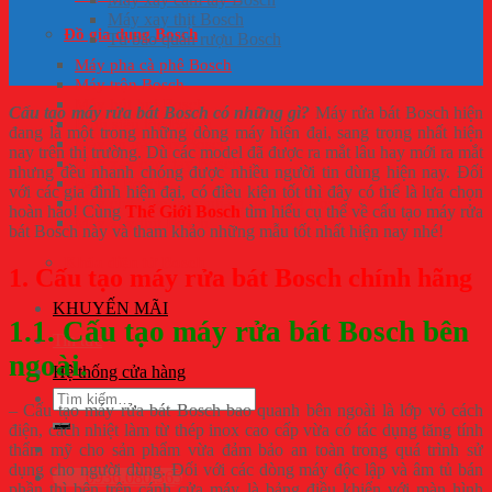
Máy xay thịt Bosch
Đồ gia dụng Bosch
Tủ bảo quản rượu Bosch
Máy pha cà phê Bosch
Máy trộn Bosch
Máy hút bụi Bosch
Cấu tạo máy rửa bát Bosch có những gì?
Máy rửa bát Bosch hiện
Bình siêu tốc Bosch
đang là một trong những dòng máy hiện đại, sang trọng nhất hiện
Máy ép trái cây Bosch
nay trên thị trường. Dù các model đã được ra mắt lâu hay mới ra mắt
Máy xay cầm tay Bosch
nhưng đều nhanh chóng được nhiều người tin dùng hiện nay. Đối
Bàn là Bosch
với các gia đình hiện đại, có điều kiện tốt thì đây có thể là lựa chọn
Máy chế biến thực phẩm đa năng Bosch
hoàn hảo! Cùng
Thế Giới Bosch
tìm hiểu cụ thể về cấu tạo máy rửa
Máy xay thịt Bosch
bát Bosch này và tham khảo những mẫu tốt nhất hiện nay nhé!
Khóa điện tử Bosch
1. Cấu tạo máy rửa bát Bosch chính hãng
KHUYẾN MÃI
1.1. Cấu tạo máy rửa bát Bosch bên
Tin tức
ngoài.
Hệ thống cửa hàng
Tìm
– Cấu tạo máy rửa bát Bosch bao quanh bên ngoài là lớp vỏ cách
kiếm:
điện, cách nhiệt làm từ thép inox cao cấp vừa có tác dụng tăng tính
thẩm mỹ cho sản phẩm vừa đảm bảo an toàn trong quá trình sử
dụng cho người dùng. Đối với các dòng máy độc lập và âm tủ bán
0936.080.365
phần thì bên trên cánh cửa máy là bảng điều khiển với màn hình