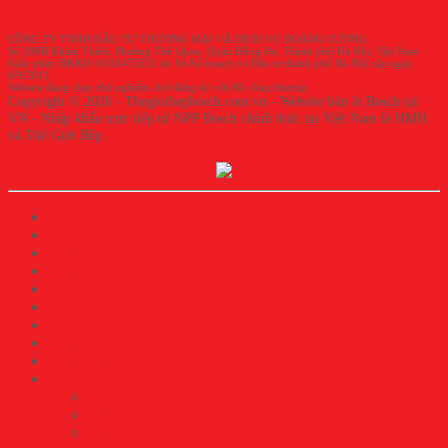
CÔNG TY TNHH ĐẦU TƯ THƯƠNG MẠI VÀ DỊCH VỤ HOÀNG CƯƠNG
Số 398B Khâm Thiên, Phường Thổ Quan, Quận Đống Đa, Thành phố Hà Nội, Việt Nam
Giấy phép ĐKKD: 0105475353 do Sở Kế hoạch và Đầu tư thành phố Hà Nội cấp ngày
8/9/2011
Website đang chạy thử nghiệm chờ đăng ký với Bộ công thương
Copyright © 2026 - Thegioibepbosch.com.vn - Website bán lẻ Bosch tại
VN - Nhập khẩu trực tiếp từ NPP Bosch chính thức tại Việt Nam là HMH
và Thế Giới Bếp.
Bếp từ Bosch
Bếp điện Bosch
Máy rửa bát Bosch
Máy hút mùi Bosch
Lò nướng Bosch
Lò vi sóng Bosch
Tủ lạnh Bosch
Máy giặt quần áo Bosch
Máy sấy quần áo Bosch
Đồ gia dụng Bosch
Bàn là Bosch
Bình siêu tốc Bosch
Máy chế biến thực phẩm đa năng Bosch