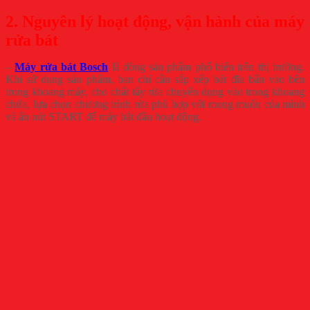
2. Nguyên lý hoạt động, vận hành của máy
rửa bát
–
Máy rửa bát Bosch
là dòng sản phẩm phổ biến trên thị trường.
Khi sử dụng sản phẩm, bạn chỉ cần sắp xếp bát đĩa bẩn vào bên
trong khoang máy, cho chất tẩy rửa chuyên dụng vào trong khoang
chứa, lựa chọn chương trình rửa phù hợp với mong muốn của mình
và ấn nút START để máy bắt đầu hoạt động.